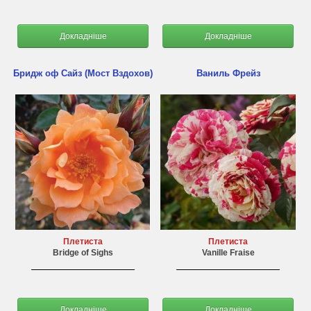
Докладніше
Докладніше
Бридж оф Сайз (Мост Вздохов)
Ваниль Фрейз
Плетиста
Плетиста
Bridge of Sighs
Vanille Fraise
Докладніше
Докладніше