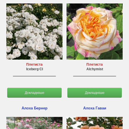
Плетиста
Плетиста
Iceberg CI
Alchymist
Докладніше
Докладніше
Алоха Бернер
Алоха Гаваи