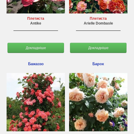
Плетиста
Плетиста
Antike
Arielle Dombasle
Докладніше
Докладніше
Бажаззо
Барок