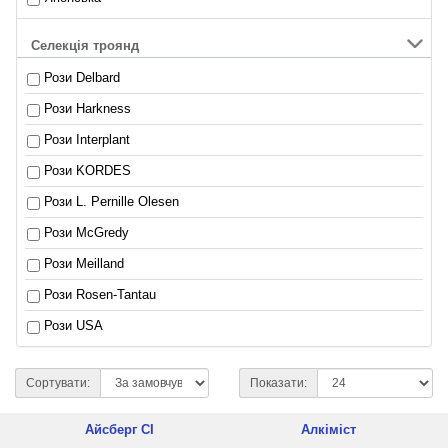
Селекція троянд
Рози Delbard
Рози Harkness
Рози Interplant
Рози KORDES
Рози L. Pernille Olesen
Рози McGredy
Рози Meilland
Рози Rosen-Tantau
Рози USA
Сортувати:
Показати:
Айсберг CI
Алкіміст