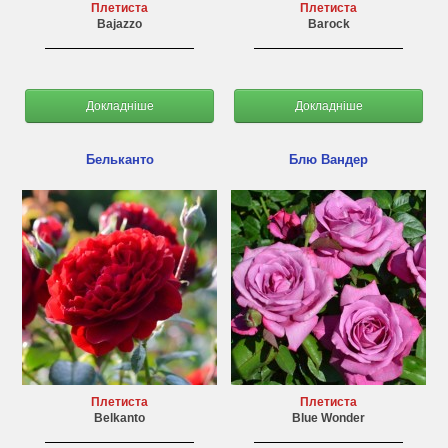
Плетиста
Плетиста
Bajazzo
Barock
Докладніше
Докладніше
Бельканто
Блю Вандер
Плетиста
Плетиста
Belkanto
Blue Wonder