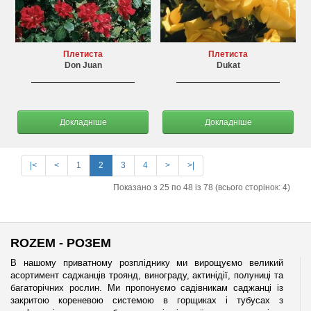
Плетиста
Плетиста
Don Juan
Dukat
Докладніше
Докладніше
|<
<
1
2
3
4
>
>|
Показано з 25 по 48 із 78 (всього сторінок: 4)
ROZEM - РОЗЕМ
В нашому приватному розпліднику ми вирощуємо великий
асортимент саджанців троянд, винограду, актинідії, полуниці та
багаторічних рослин. Ми пропонуємо садівникам саджанці із
закритою кореневою системою в горщиках і тубусах з