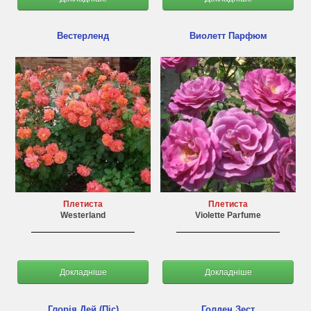
Вестерленд
Виолетт Парфюм
Плетиста
Плетиста
Westerland
Violette Parfume
Докладніше
Докладніше
Глорія Дей (Піс)
Голден Зест