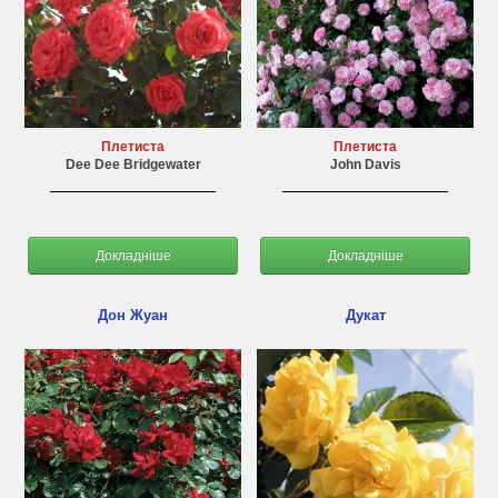
Плетиста
Плетиста
Dee Dee Bridgewater
John Davis
Докладніше
Докладніше
Дон Жуан
Дукат