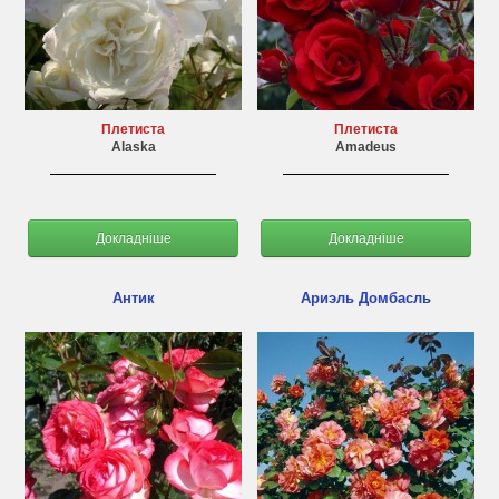
Плетиста
Плетиста
Alaska
Amadeus
Докладніше
Докладніше
Антик
Ариэль Домбасль