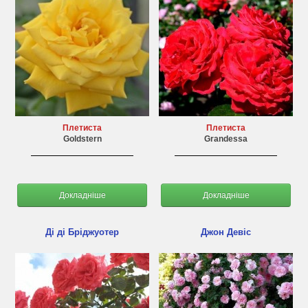
Плетиста
Плетиста
Goldstern
Grandessa
Докладніше
Докладніше
Ді ді Бріджуотер
Джон Девіс