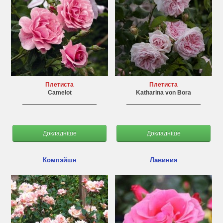
Плетиста
Плетиста
Camelot
Katharina von Bora
Докладніше
Докладніше
Компэйшн
Лавиния