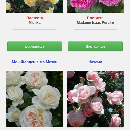
Плетиста
Плетиста
Michka
Madame Isaac Pereire
Докладніше
Докладніше
Мон Жарден е ма Мезон
Нахема