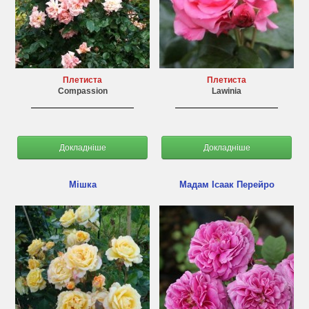
Плетиста
Плетиста
Compassion
Lawinia
Докладніше
Докладніше
Мішка
Мадам Ісаак Перейро