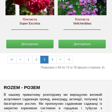
Плетиста
Плетиста
Super Excelsa
Veilchenblau
Докладніше
Докладніше
|<
<
1
2
3
4
>
>|
Показано з 49 по 72 із 78 (всього сторінок: 4)
ROZEM - РОЗЕМ
В нашому приватному розпліднику ми вирощуємо великий
асортимент саджанців троянд, винограду, актинідії, полуниці та
багаторічних рослин. Ми пропонуємо садівникам саджанці із
закритою кореневою системою в горщиках і тубусах з