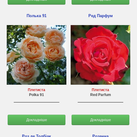
Полька 91
Ред Парфум
Плетиста
Плетиста
Polka 91
Red Parfum
Докладніше
Докладніше
Роз де Толбіак
Розанна