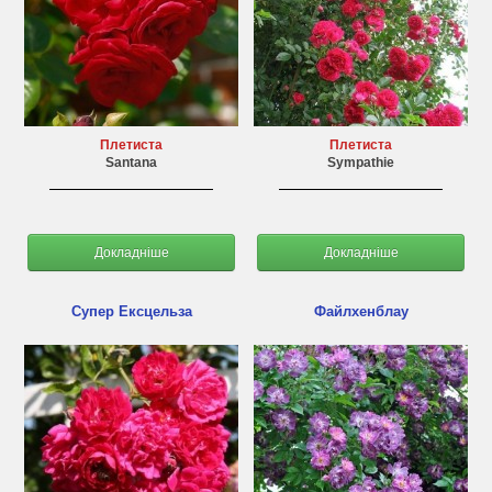
Плетиста
Плетиста
Santana
Sympathie
Докладніше
Докладніше
Супер Ексцельза
Файлхенблау