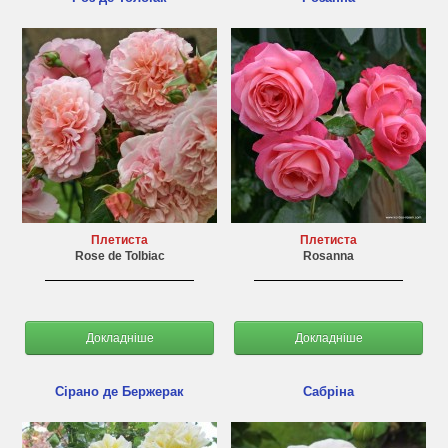
Плетиста
Плетиста
Rose de Tolbiac
Rosanna
Докладніше
Докладніше
Сірано де Бержерак
Сабріна