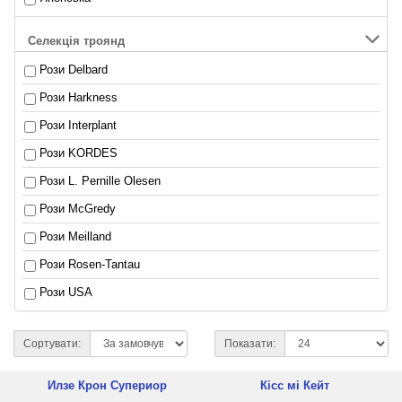
Селекція троянд
Рози Delbard
Рози Harkness
Рози Interplant
Рози KORDES
Рози L. Pernille Olesen
Рози McGredy
Рози Meilland
Рози Rosen-Tantau
Рози USA
Сортувати:
Показати:
Илзе Крон Супериор
Кісс мі Кейт