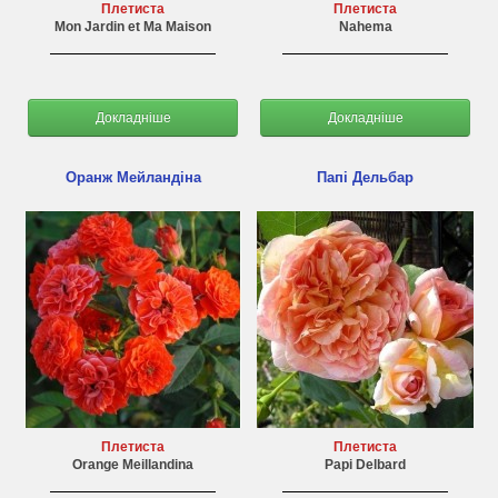
Плетиста
Плетиста
Mon Jardin et Ma Maison
Nahema
Докладніше
Докладніше
Оранж Мейландіна
Папі Дельбар
Плетиста
Плетиста
Orange Meillandina
Papi Delbard