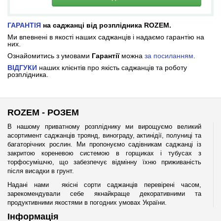
ГАРАНТІЯ
на саджанці від розплідника ROZEM.
Ми впевнені в якості наших саджанців і надаємо гарантію на
них.
Ознайомитись з умовами
Гарантії
можна
за посиланням
.
ВІДГУКИ
наших клієнтів про якість саджанців та роботу
розплідника.
ROZEM - РОЗЕМ
В нашому приватному розпліднику ми вирощуємо великий
асортимент саджанців троянд, винограду, актинідії, полуниці та
багаторічних рослин. Ми пропонуємо садівникам саджанці із
закритою кореневою системою в горщиках і тубусах з
торфосумішчю, що забезпечує відмінну їхню приживаність
після висадки в грунт.
Надані нами якісні сорти саджанців перевірені часом,
зарекомендували себе якнайкраще декоративними та
продуктивними якостями в погодних умовах України.
Інформація