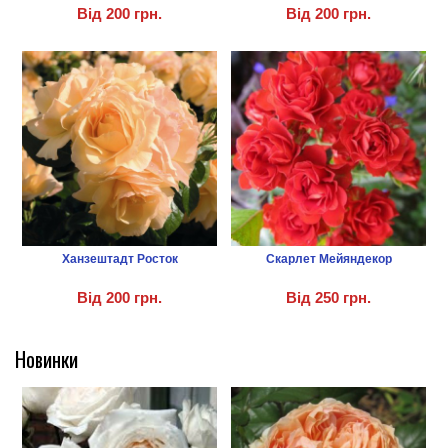
Від
200 грн.
Від
200 грн.
Ханзештадт Росток
Скарлет Мейяндекор
Від
200 грн.
Від
250 грн.
Новинки