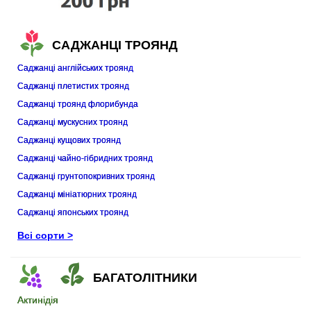
САДЖАНЦІ ТРОЯНД
Саджанці aнглійських троянд
Саджанці плетистих троянд
Саджанці троянд флорибунда
Саджанці мускусних троянд
Саджанці кущових троянд
Саджанці чайно-гібридних троянд
Саджанці грунтопокривних троянд
Саджанці мініатюрних троянд
Саджанці японських троянд
Всі сорти >
БАГАТОЛІТНИКИ
Актинідія