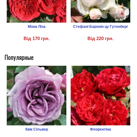
Мона Ліза
Стефані Баронін цу Гутенберг
Від
170 грн.
Від
220 грн.
Популярные
Квік Сільвер
Флорентіна