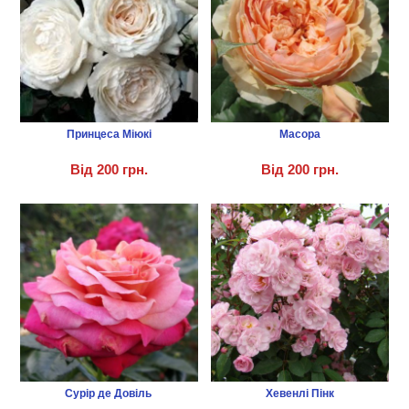
Принцеса Міюкі
Масора
Від
200 грн.
Від
200 грн.
Сурір де Довіль
Хевенлі Пінк