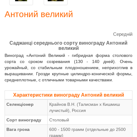
Антоний великий
Середній
Саджанці середнього сорту винограду Антоний
великий
Виноград «Антоний Великий - гибридная форма столового
сорта со сроком созревания (130 - 140 дней). Очень
урожайный, со стабильным плодоношением, неприхотлив в
выращивании. Грозди крупные цилиндро-конической формы,
среднеплотные, с отличными товарными качествами.
Характеристики винограду Антоний великий
Селекціонер
Крайнов В.Н. (Талисман х Кишмиш
лучистый), Россия
Сорт винограду
Столовый
Вага грона
600 - 1500 грамм (отдельные до 2500
грамм)