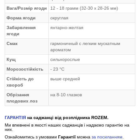
Вага/Розмір ягоди
12 - 18 грамм (32-30 х 28-26 мм)
Форма ягоди
округлая
Забарвлення
янтарно-желтая
ягоди
Смак
гармоничный с легким мускатным
ароматом
Кущ
сильнорослые
Морозостійкість
- 23 °С
Стійкість до
выше средней
хвороб
Обрізання
на 8-10 глазков
плодових лоз
ГАРАНТІЯ
на саджанці від розплідника ROZEM.
Ми впевнені в якості наших саджанців і надаємо гарантію на
них.
Ознайомитись з умовами
Гарантії
можна
за посиланням
.