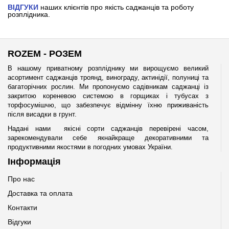
ВІДГУКИ
наших клієнтів про якість саджанців та роботу
розплідника.
ROZEM - РОЗЕМ
В нашому приватному розпліднику ми вирощуємо великий
асортимент саджанців троянд, винограду, актинідії, полуниці та
багаторічних рослин. Ми пропонуємо садівникам саджанці із
закритою кореневою системою в горщиках і тубусах з
торфосумішчю, що забезпечує відмінну їхню приживаність
після висадки в грунт.
Надані нами якісні сорти саджанців перевірені часом,
зарекомендували себе якнайкраще декоративними та
продуктивними якостями в погодних умовах України.
Інформація
Про нас
Доставка та оплата
Контакти
Відгуки