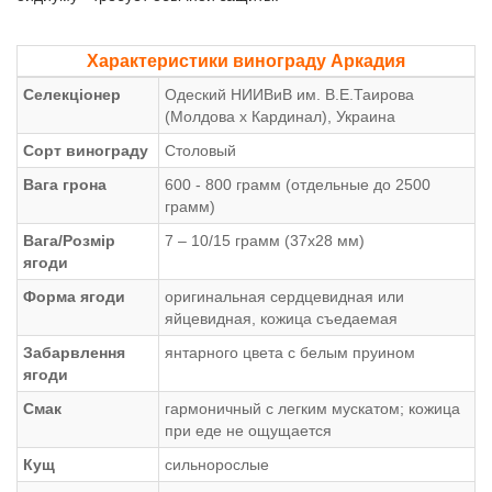
Характеристики винограду Аркадия
Селекціонер
Одеский НИИВиВ им. В.Е.Таирова
(Молдова х Кардинал), Украина
Сорт винограду
Столовый
Вага грона
600 - 800 грамм (отдельные до 2500
грамм)
Вага/Розмір
7 – 10/15 грамм (37х28 мм)
ягоди
Форма ягоди
оригинальная сердцевидная или
яйцевидная, кожица съедаемая
Забарвлення
янтарного цвета с белым пруином
ягоди
Смак
гармоничный с легким мускатом; кожица
при еде не ощущается
Кущ
сильнорослые