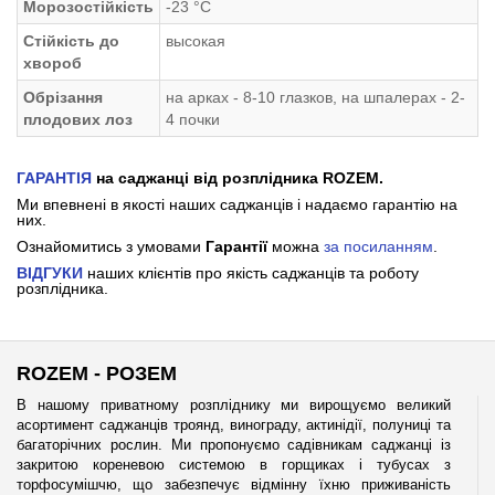
Морозостійкість
-23 °С
Стійкість до
высокая
хвороб
Обрізання
на арках - 8-10 глазков, на шпалерах - 2-
плодових лоз
4 почки
ГАРАНТІЯ
на саджанці від розплідника ROZEM.
Ми впевнені в якості наших саджанців і надаємо гарантію на
них.
Ознайомитись з умовами
Гарантії
можна
за посиланням
.
ВІДГУКИ
наших клієнтів про якість саджанців та роботу
розплідника.
ROZEM - РОЗЕМ
В нашому приватному розпліднику ми вирощуємо великий
асортимент саджанців троянд, винограду, актинідії, полуниці та
багаторічних рослин. Ми пропонуємо садівникам саджанці із
закритою кореневою системою в горщиках і тубусах з
торфосумішчю, що забезпечує відмінну їхню приживаність