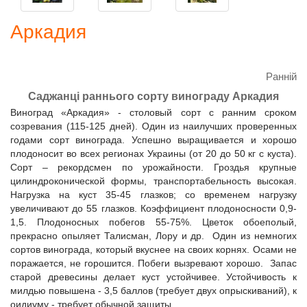
Аркадия
Ранній
Саджанці раннього сорту винограду Аркадия
Виноград «Аркадия» - столовый сорт c ранним сроком
созревания (115-125 дней). Один из наилучших проверенных
годами сорт винограда. Успешно выращивается и хорошо
плодоносит во всех регионах Украины (от 20 до 50 кг с куста).
Сорт – рекордсмен по урожайности. Гроздья крупные
цилиндроконической формы, транспортабельность высокая.
Нагрузка на куст 35-45 глазков; со временем нагрузку
увеличивают до 55 глазков. Коэффициент плодоносности 0,9-
1,5. Плодоносных побегов 55-75%. Цветок обоеполый,
прекрасно опыляет Талисман, Лору и др. Один из немногих
сортов винограда, который вкуснее на своих корнях. Осами не
поражается, не горошится. Побеги вызревают хорошо. Запас
старой древесины делает куст устойчивее. Устойчивость к
милдью повышена - 3,5 баллов (требует двух опрыскиваний), к
оидиуму - требует обычной защиты.