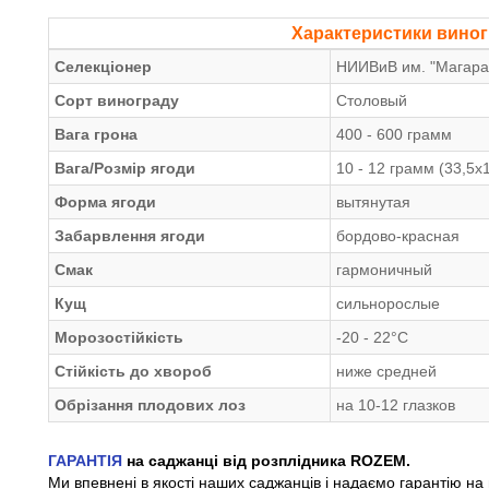
Характеристики вино
Селекціонер
НИИВиВ им. "Магарач
Сорт винограду
Столовый
Вага грона
400 - 600 грамм
Вага/Розмір ягоди
10 - 12 грамм (33,5х1
Форма ягоди
вытянутая
Забарвлення ягоди
бордово-красная
Смак
гармоничный
Кущ
сильнорослые
Морозостійкість
-20 - 22°С
Стійкість до хвороб
ниже средней
Обрізання плодових лоз
на 10-12 глазков
ГАРАНТІЯ
на саджанці від розплідника ROZEM.
Ми впевнені в якості наших саджанців і надаємо гарантію на 