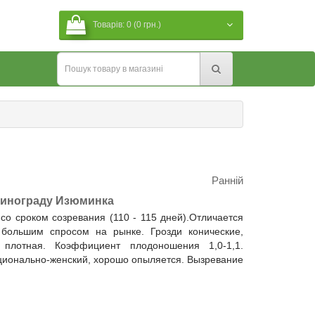
Товарів: 0 (0 грн.)
Ранній
винограду Изюминка
со сроком созревания (110 - 115 дней).Отличается
 большим спросом на рынке. Грозди конические,
плотная. Коэффициент плодоношения 1,0-1,1.
кционально-женский, хорошо опыляется. Вызревание