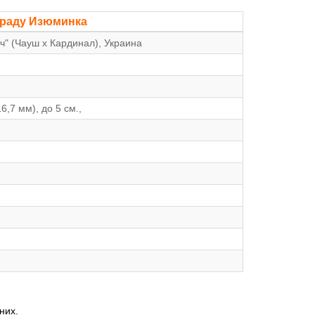
граду Изюминка
" (Чауш x Кардинал), Украина
6,7 мм), до 5 см.,
них.