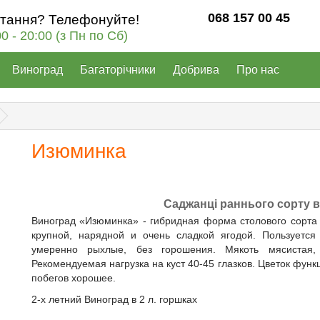
068 157 00 45
итання? Телефонуйте!
00 - 20:00 (з Пн по Сб)
Виноград
Багаторічники
Добрива
Про нас
Изюминка
Саджанці раннього сорту 
Виноград «Изюминка» - гибридная форма столового сорта 
крупной, нарядной и очень сладкой ягодой. Пользуется
умеренно рыхлые, без горошения. Мякоть мясистая, 
Рекомендуемая нагрузка на куст 40-45 глазков. Цветок фун
побегов хорошее.
2-х летний Виноград в 2 л. горшках