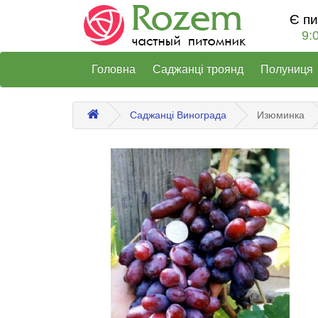
Є п
9:
Головна
Саджанці троянд
Полуниця
Саджанці Винограда
Изюминка