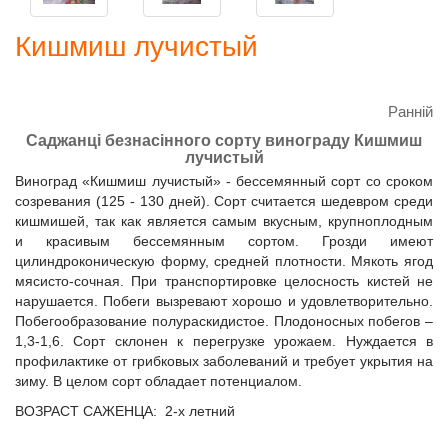
Кишмиш лучистый
Ранній
Саджанці безнасінного сорту винограду Кишмиш
лучистый
Виноград «Кишмиш лучистый» - бессемянный сорт со сроком
созревания (125 - 130 дней). Сорт считается шедевром среди
кишмишей, так как является самым вкусным, крупноплодным
и красивым бессемянным сортом. Грозди имеют
цилиндроконическую форму, средней плотности. Мякоть ягод
мясисто-сочная. При транспортировке целосность кистей не
нарушается. Побеги вызревают хорошо и удовлетворительно.
Побегообразование полураскидистое. Плодоносных побегов –
1,3-1,6. Сорт склонен к перегрузке урожаем. Нуждается в
профилактике от грибковых заболеваний и требует укрытия на
зиму. В целом сорт обладает потенциалом.
ВОЗРАСТ САЖЕНЦА: 2-х летний