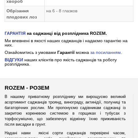
хвороб
Обрізання
на 6 - 8 глазков
плодових лоз
ГАРАНТІЯ
на саджанці від розплідника ROZEM.
Ми впевнені в якості наших саджанців і надаємо гарантію на
них.
Ознайомитись з умовами
Гарантії
можна
за посиланням
.
ВІДГУКИ
наших клієнтів про якість саджанців та роботу
розплідника.
ROZEM - РОЗЕМ
В нашому приватному розпліднику ми вирощуємо великий
асортимент саджанців троянд, винограду, актинідії, полуниці та
багаторічних рослин. Ми пропонуємо садівникам саджанці із
закритою кореневою системою в горщиках і тубусах з
торфосумішчю, що забезпечує відмінну їхню приживаність
після висадки в грунт.
Надані нами якісні сорти саджанців перевірені часом,