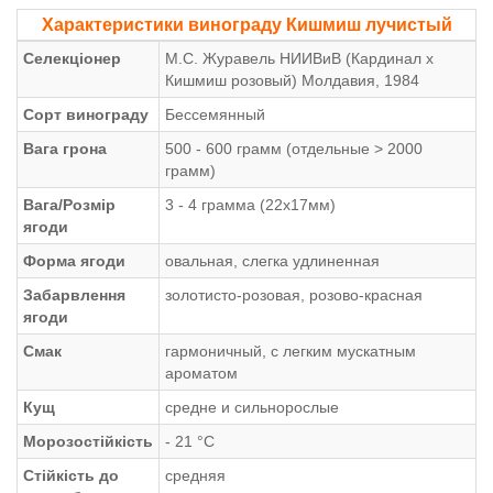
Характеристики винограду Кишмиш лучистый
Селекціонер
М.С. Журавель НИИВиВ (Кардинал х
Кишмиш розовый) Молдавия, 1984
Сорт винограду
Бессемянный
Вага грона
500 - 600 грамм (отдельные > 2000
грамм)
Вага/Розмір
3 - 4 грамма (22х17мм)
ягоди
Форма ягоди
овальная, слегка удлиненная
Забарвлення
золотисто-розовая, розово-красная
ягоди
Смак
гармоничный, с легким мускатным
ароматом
Кущ
средне и сильнорослые
Морозостійкість
- 21 °С
Стійкість до
средняя