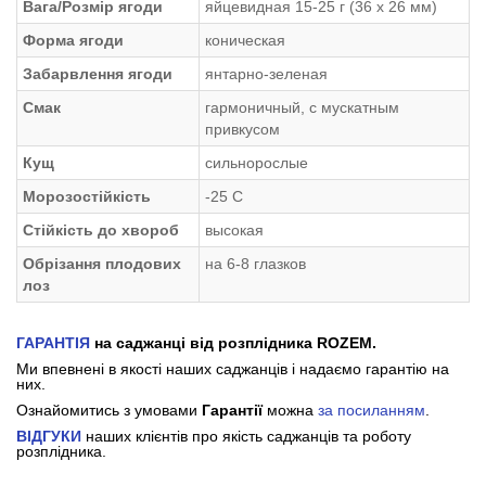
Вага/Розмір ягоди
яйцевидная 15-25 г (36 х 26 мм)
Форма ягоди
коническая
Забарвлення ягоди
янтарно-зеленая
Смак
гармоничный, с мускатным
привкусом
Кущ
сильнорослые
Морозостійкість
-25 С
Стійкість до хвороб
высокая
Обрізання плодових
на 6-8 глазков
лоз
ГАРАНТІЯ
на саджанці від розплідника ROZEM.
Ми впевнені в якості наших саджанців і надаємо гарантію на
них.
Ознайомитись з умовами
Гарантії
можна
за посиланням
.
ВІДГУКИ
наших клієнтів про якість саджанців та роботу
розплідника.