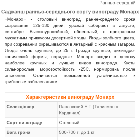
Ранньо-середній
Саджанці ранньо-середнього сорту винограду Монарх
«Монарх» - столовый виноград ранне-среднего срока
созревания 125-130 дней, урожай собирают в августе,
сентябре. Высокоурожайный, обоеполый, с прекрасным
мускатным привкусом десертной ягоды. Ягоды зелёного цвета,
при созревании окрашиваются в янтарный с красным загаром.
Ягоды очень крупные, до 25 г. Грозди крупные, цилиндро-
конической формы, нарядные. Монарх входит в десятку
наиболее крупных и лучших видов винограда. Кусты
сильнорослые, морозостойкость -25С, нормировка после
опыления. Отличается повышенной устойчивостью к
грибковым заболеваниям.
Характеристики винограду Монарх
Селекціонер
Павловский Е.Г. (Талисман х
Кардинал)
Сорт винограду
Столовый
Вага грона
500-700 г; до 1 кг