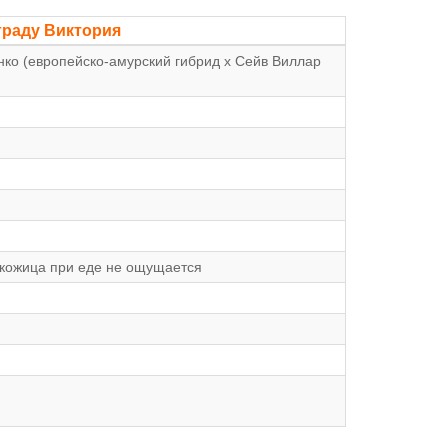
граду Виктория
ко (европейско-амурский гибрид х Сейв Виллар
 кожица при еде не ощущается