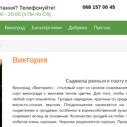
068 157 00 45
итання? Телефонуйте!
00 - 20:00 (з Пн по Сб)
Виноград
Багаторічники
Добрива
Про нас
Виктория
Саджанці раннього сорту 
Виноград «Виктория» - столовый сорт со сроком созревания
сорт винограда с женским типом цветка. Для того, чтобы
любой сорт-опылитель. Гроздья нарядные, крупные со сред
мясисто-сочная, вкусная. Плодоношение начинается на 
соцветиями и гроздями, особенно в корнесобственной культ
созревает вслед за основным. Количество гроздей на побег 1,
побегов очень хорошее. Черенки укореняются хорошо. Прек