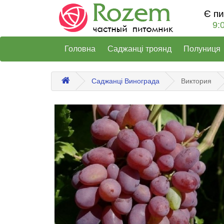
Є п
9:
Головна
Саджанці троянд
Полуниця
Саджанці Винограда
Виктория