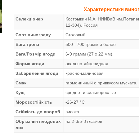
Характеристики вино
Селекціонер
Кострыкин И.А. НИИВиВ им.Потапен
12-304), Россия
Сорт винограду
Столовый
Вага грона
500 - 700 грамм и более
Вага/Розмір ягоди
6-9 грамм (27 х 22 мм),
Форма ягоди
овально-яйцевидная
Забарвлення ягоди
красно-малиновая
Смак
гармоничный с привкусом муската,
Кущ
средне- и сильнорослые
Морозостійкість
-26-27 °С
Стійкість до хвороб
висока
Обрізання плодових
на 2-3/5-8 глазков
лоз