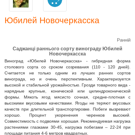
Юбилей Новочеркасска
Ранній
Саджанці раннього сорту винограду Юбилей
Новочеркасска
Виноград «Юбилей Новочеркасска» - гибридная форма
столового сорта со сроком созревания (110 - 120 дней).
Считается не только одним из лучших ранних сортов
винограда, но и очень перспективным. Характеризуется
высокой и стабильной урожайностью. Грозди товарного вида -
нарядные крупные, конической или цилиндроконической
формы. Мякоть ягод мясисто сочная, средне-плотная с
высокими вкусовыми качествами. Ягоды не теряют вкусовых
качеств при длительной транспортировке. Побеги вызревают
хорошо. Процент укоренения черенков высокий.
Совместимость с подвоями хорошая. Рекомендуемая нагрузка
растениями глазками 30-45, нагрузка побегами – 22-24 при
площади питания 4-6 метров квадратных.