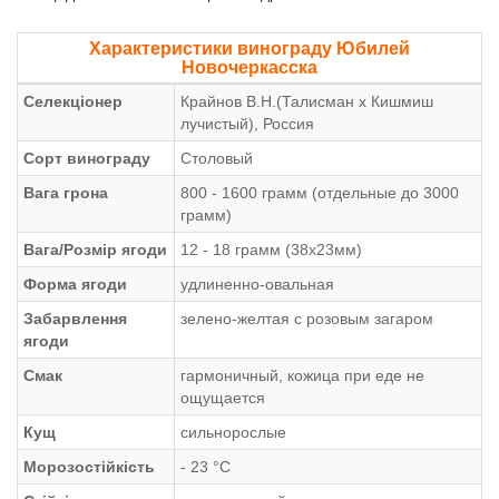
Характеристики винограду Юбилей
Новочеркасска
Селекціонер
Крайнов В.Н.(Талисман х Кишмиш
лучистый), Россия
Сорт винограду
Столовый
Вага грона
800 - 1600 грамм (отдельные до 3000
грамм)
Вага/Розмір ягоди
12 - 18 грамм (38х23мм)
Форма ягоди
удлиненно-овальная
Забарвлення
зелено-желтая с розовым загаром
ягоди
Смак
гармоничный, кожица при еде не
ощущается
Кущ
сильнорослые
Морозостійкість
- 23 °С