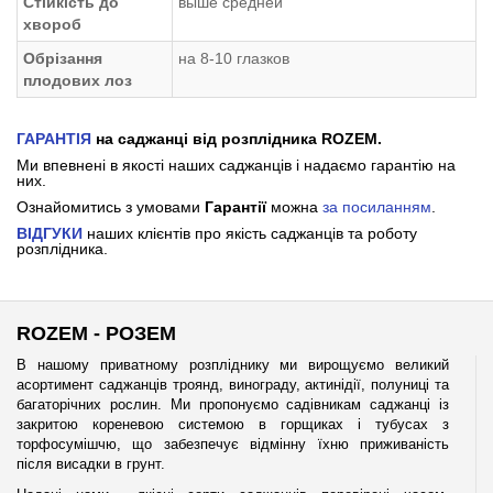
Стійкість до
выше средней
хвороб
Обрізання
на 8-10 глазков
плодових лоз
ГАРАНТІЯ
на саджанці від розплідника ROZEM.
Ми впевнені в якості наших саджанців і надаємо гарантію на
них.
Ознайомитись з умовами
Гарантії
можна
за посиланням
.
ВІДГУКИ
наших клієнтів про якість саджанців та роботу
розплідника.
ROZEM - РОЗЕМ
В нашому приватному розпліднику ми вирощуємо великий
асортимент саджанців троянд, винограду, актинідії, полуниці та
багаторічних рослин. Ми пропонуємо садівникам саджанці із
закритою кореневою системою в горщиках і тубусах з
торфосумішчю, що забезпечує відмінну їхню приживаність
після висадки в грунт.