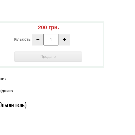
200 грн.
Кількість
Продано
них.
лідника.
(Опылитель)