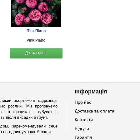
Пінк Піано
Pink Piano
Детальніше
Інформація
ликий асортимент саджанців
Про нас
ічних рослин. Ми пропонуємо
Доставка та оплата
мою в горщиках і тубусах з
ь після висадки в грунт.
Контакти
асом, зарекомендували себе
Відгуки
 погодних умовах України.
Гарантія