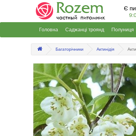
Є п
9:
Головна
Саджанці троянд
Полуниця
Багаторічники
Актинідія
Акт