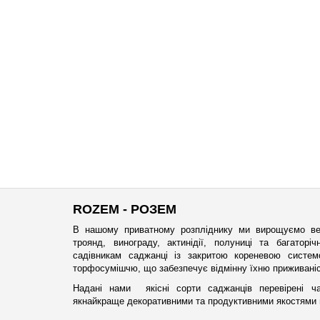
ROZEM - РОЗЕМ
В нашому приватному розпліднику ми вирощуємо ве
троянд, винограду, актинідії, полуниці та багатор
садівникам саджанці із закритою кореневою систе
торфосумішчю, що забезпечує відмінну їхню приживаніст
Надані нами якісні сорти саджанців перевірені ч
якнайкраще декоративними та продуктивними якостями в