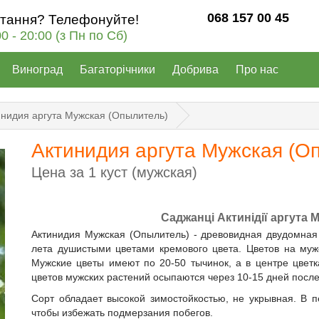
068 157 00 45
итання? Телефонуйте!
00 - 20:00 (з Пн по Сб)
Виноград
Багаторічники
Добрива
Про нас
инидия аргута Мужская (Опылитель)
Актинидия аргута Мужская (О
Цена за 1 куст (мужская)
Саджанці Актинідії аргута
Актинидия Мужская (Опылитель) - древовидная двудомная 
лета душистыми цветами кремового цвета. Цветов на муж
Мужские цветы имеют по 20-50 тычинок, а в центре цветк
цветов мужских растений осыпаются через 10-15 дней посл
Сорт обладает высокой зимостойкостью, не укрывная. В п
чтобы избежать подмерзания побегов.