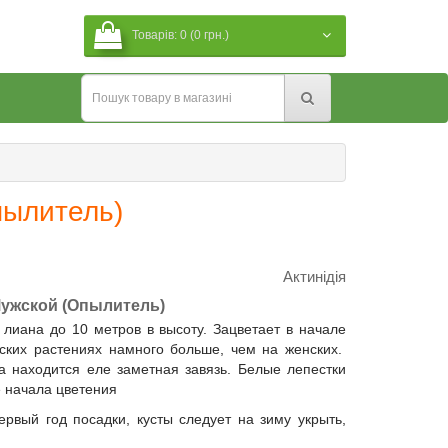
Товарів: 0 (0 грн.)
пылитель)
Актинідія
 Мужской (Опылитель)
лиана до 10 метров в высоту. Зацветает в начале
ских растениях намного больше, чем на женских.
а находится еле заметная завязь. Белые лепестки
е начала цветения
ервый год посадки, кусты следует на зиму укрыть,