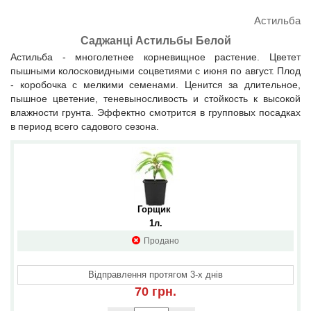
Астильба
Саджанці Астильбы Белой
Астильба - многолетнее корневищное растение. Цветет
пышными колосковидными соцветиями с июня по август. Плод
- коробочка с мелкими семенами. Ценится за длительное,
пышное цветение, теневыносливость и стойкость к высокой
влажности грунта. Эффектно смотрится в групповых посадках
в период всего садового сезона.
Горщик 
1л.
Продано
Відправлення протягом 3-х днів
70 грн.