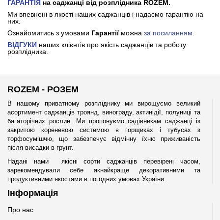
ГАРАНТІЯ
на саджанці від розплідника ROZEM.
Ми впевнені в якості наших саджанців і надаємо гарантію на
них.
Ознайомитись з умовами
Гарантії
можна
за посиланням
.
ВІДГУКИ
наших клієнтів про якість саджанців та роботу
розплідника.
ROZEM - РОЗЕМ
В нашому приватному розпліднику ми вирощуємо великий
асортимент саджанців троянд, винограду, актинідії, полуниці та
багаторічних рослин. Ми пропонуємо садівникам саджанці із
закритою кореневою системою в горщиках і тубусах з
торфосумішчю, що забезпечує відмінну їхню приживаність
після висадки в грунт.
Надані нами якісні сорти саджанців перевірені часом,
зарекомендували себе якнайкраще декоративними та
продуктивними якостями в погодних умовах України.
Інформація
Про нас