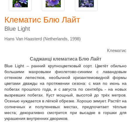
Клематис Блю Лайт
Blue Light
Hans Van Haasterd (Netherlands, 1998)
Клематис
Саджанці клематиса Блю Лайт
Blue Light – ранний крупноцветковый сорт. Цветёт обильно
большими махровыми фиолетово-синими с лавандовым
оттенком лепестков, необычной хризантемовидной формы
цветами дважды на протяжении сезона: с мая по июнь на
побегах прошлого года, и с августа по сентябрь - на новых
вызревших побегах. Куст мощный, высотой до трёх метров.
Осенью нуждается в лёгкой обрезке. Хорошо зимует. Растёт на
солнечных и полутеневых местах, предпочитает тёплые
места; декоративно смотрится при высадке в горшки для
украшения внутренних двориков.