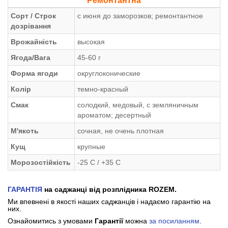
Ремонтантна
Сорт / Строк
с июня до заморозков; ремонтантное
дозрівання
Врожайність
высокая
Ягода/Вага
45-60 г
Форма ягоди
округлоконические
Колір
темно-красный
Смак
солодкий, медовый, с земляничным
ароматом; десертный
М'якоть
сочная, не очень плотная
Кущ
крупные
Морозостійкість
-25 С / +35 С
ГАРАНТІЯ
на саджанці від розплідника ROZEM.
Ми впевнені в якості наших саджанців і надаємо гарантію на
них.
Ознайомитись з умовами
Гарантії
можна
за посиланням
.