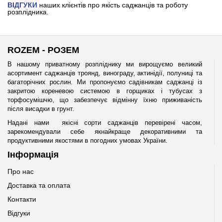
ВІДГУКИ
наших клієнтів про якість саджанців та роботу
розплідника.
ROZEM - РОЗЕМ
В нашому приватному розпліднику ми вирощуємо великий
асортимент саджанців троянд, винограду, актинідії, полуниці та
багаторічних рослин. Ми пропонуємо садівникам саджанці із
закритою кореневою системою в горщиках і тубусах з
торфосумішчю, що забезпечує відмінну їхню приживаність
після висадки в грунт.
Надані нами якісні сорти саджанців перевірені часом,
зарекомендували себе якнайкраще декоративними та
продуктивними якостями в погодних умовах України.
Інформація
Про нас
Доставка та оплата
Контакти
Відгуки