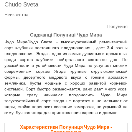
Chudo Sveta
Неизвестна
Полуниця
Саджанці Полуниці Чудо Мира
Чудо Мира/Чудо Света – высокоурожайный ремонтантный
сорт клубники постоянного плодоношения , дает 3-4 волны
плодоношения. Ягода - одна из самых душистых и ароматных
среди сортов клубники нейтрального светового дня. По
урожайности и устойчивости Чудо Мира не уступает многим
современным сортам Ягоды крупные округлоконической
формы, десертного медового вкуса с тонким ароматом
земляники. Кусты мощные с хорошо развитой корневой
системой. Сорт быстро размножается, рано дает много усов,
которые сразу начинают плодоносить. Чудо Мира
засухоустойчивый сорт: ягода не портится и не мельчает от
жары; стойко переносит весенние заморозки, не укрывной на
зиму. Лучшая ягода для приготовления варенья и джемов.
Характеристики Полуниця Чудо Мира -