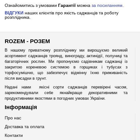
Ознайомитись з умовами
Гарантії
можна
за посиланням
.
ВІДГУКИ
наших клієнтів про якість саджанців та роботу
розплідника.
ROZEM - РОЗЕМ
В нашому приватному розпліднику ми вирощуємо великий
асортимент саджанців троянд, винограду, актинідії, полуниці та
багаторічних рослин. Ми пропонуємо садівникам саджанці із
закритою кореневою системою в горщиках і тубусах з
торфосумішчю, що забезпечує відмінну їхню приживаність
після висадки в грунт.
Надані нами якісні сорти саджанців перевірені часом,
зарекомендували себе якнайкраще декоративними та
продуктивними якостями в погодних умовах України.
Інформація
Про нас
Доставка та оплата
Контакти