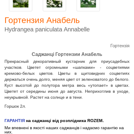
Гортензия Анабель
Hydrangea paniculata Annabelle
Гортензія
Саджанці Гортензии Анабель
Прекрасный декоративный кустарник для приусадебных
участков. Цветет огромными «шапками» - соцветиями
кремово-белых цветов. Цветы в щитовидних соцветиях
держаться очень долго, меняя цвет от зеленоватого до белого.
Куст высотой до полутора метра весь «утопает» в цветах.
Цветет от середины июня до августа. Неприхотлив в уходе,
неукрывной. Растет на солнце и в тени.
Горшок 2л.
ГАРАНТІЯ
на саджанці від розплідника ROZEM.
Ми впевнені в якості наших саджанців і надаємо гарантію на
них.