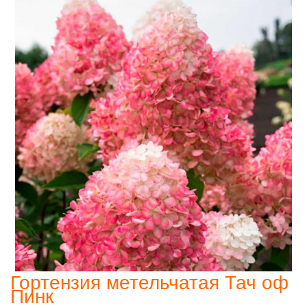
Гортензия метельчатая Тач оф
Пинк