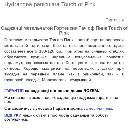
Hydrangea paniculata Touch of Pink
Гортензія
Саджанці метельчатой Гортензия Тач оф Пинк Touch of
Pink
Гортензия метельчатая Тач оф Пинк – новый сорт низкорослой
метельчатой гортензии. Высота пышного компактного куста
составляет всего 100-120 см., при этом на сильных стеблях
образуются крупные нарядные конусовидные соцветия
перламутрово-розовых цветов. Сорт цветет с конца июня по
октябрь. Хорошо смотрится на небольших участках при
высадке на переднем плане, как в одиночной, так и в
групповой посадке. Морозостоек, неукрывной.
ГАРАНТІЯ
на саджанці від розплідника ROZEM.
Ми впевнені в якості наших саджанців і надаємо гарантію на
них.
Ознайомитись з умовами
Гарантії
можна
за посиланням
.
ВІДГУКИ
наших клієнтів про якість саджанців та роботу
розплідника.