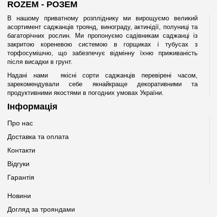
ROZEM - РОЗЕМ
В нашому приватному розпліднику ми вирощуємо великий
асортимент саджанців троянд, винограду, актинідії, полуниці та
багаторічних рослин. Ми пропонуємо садівникам саджанці із
закритою кореневою системою в горщиках і тубусах з
торфосумішчю, що забезпечує відмінну їхню приживаність
після висадки в грунт.
Надані нами якісні сорти саджанців перевірені часом,
зарекомендували себе якнайкраще декоративними та
продуктивними якостями в погодних умовах України.
Інформація
Про нас
Доставка та оплата
Контакти
Відгуки
Гарантія
Новини
Догляд за трояндами