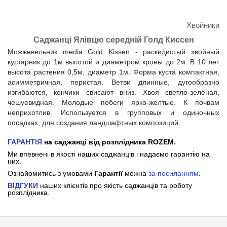
Хвойники
Саджанці Ялівцю середній Голд Киссен
Можжевельник media Gold Kissen - раскидистый хвойный
кустарник до 1м высотой и диаметром кроны до 2м. В 10 лет
высота растения 0,5м, диаметр 1м. Форма куста компактная,
асимметричная, перистая. Ветви длинные, дугообразно
изгибаются, кончики свисают вниз. Хвоя светло-зеленая,
чешуевидная. Молодые побеги ярко-желтые. К почвам
неприхотлив. Используется в групповых и одиночных
посадках, для создания ландшафтных композиций.
ГАРАНТІЯ
на саджанці від розплідника ROZEM.
Ми впевнені в якості наших саджанців і надаємо гарантію на
них.
Ознайомитись з умовами
Гарантії
можна
за посиланням
.
ВІДГУКИ
наших клієнтів про якість саджанців та роботу
розплідника.