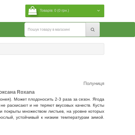
Товарів: 0 (0 грн.)
Полуниця
оксана Roxana
онея). Может плодоносить 2-3 раза за сезон. Ягода
не раскисают и не теряют вкусовых качеств. Кусты
и покрыты множеством листьев, на уровне которых
ослый, устойчивый к низким температурам зимой.