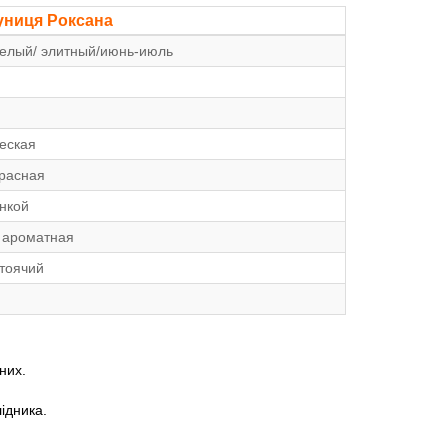
униця Роксана
елый/ элитный/июнь-июль
еская
красная
инкой
, ароматная
тоячий
них.
лідника.