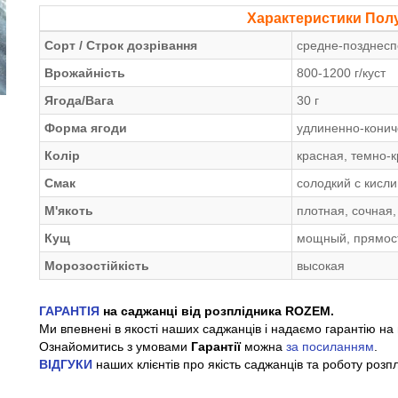
Характеристики Пол
Сорт / Строк дозрівання
средне-позднесп
Врожайність
800-1200 г/куст
Ягода/Вага
30 г
Форма ягоди
удлиненно-конич
Колір
красная, темно-
Смак
солодкий с кисл
М'якоть
плотная, сочная
Кущ
мощный, прямос
Морозостійкість
высокая
ГАРАНТІЯ
на саджанці від розплідника ROZEM.
Ми впевнені в якості наших саджанців і надаємо гарантію на 
Ознайомитись з умовами
Гарантії
можна
за посиланням
.
ВІДГУКИ
наших клієнтів про якість саджанців та роботу розп