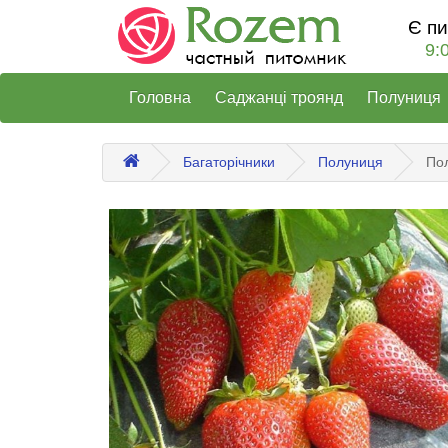
Є п
9:
Головна
Саджанці троянд
Полуниця
Багаторічники
Полуниця
По