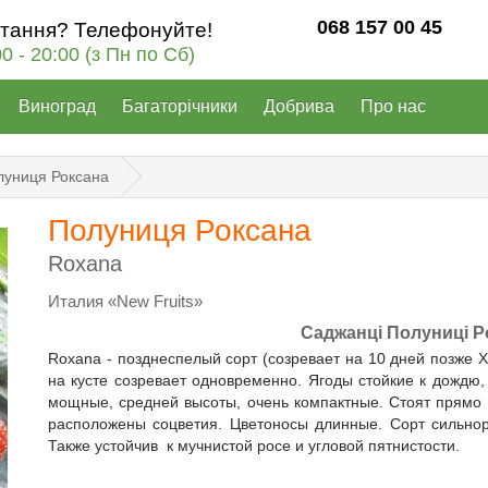
068 157 00 45
итання? Телефонуйте!
00 - 20:00 (з Пн по Сб)
Виноград
Багаторічники
Добрива
Про нас
луниця Роксана
Полуниця Роксана
Roxana
Италия «New Fruits»
Саджанці Полуниці Р
Roxana - позднеспелый сорт (созревает на 10 дней позже Х
на кусте созревает одновременно. Ягоды стойкие к дождю, 
мощные, средней высоты, очень компактные. Стоят прямо 
расположены соцветия. Цветоносы длинные. Сорт сильнор
Также устойчив к мучнистой росе и угловой пятнистости.