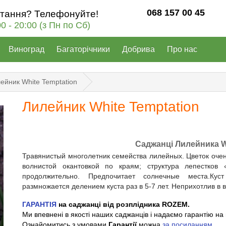
068 157 00 45
итання? Телефонуйте!
00 - 20:00 (з Пн по Сб)
Виноград
Багаторічники
Добрива
Про нас
ейник White Temptation
Лилейник White Temptation
Саджанці Лилейника W
Травянистый многолетник семейства лилейных. Цветок оче
волнистой окантовкой по краям; структура лепестков 
продолжительно. Предпочитает солнечные места.Куст
размножается делением куста раз в 5-7 лет. Неприхотлив в
ГАРАНТІЯ
на саджанці від розплідника ROZEM.
Ми впевнені в якості наших саджанців і надаємо гарантію на 
Ознайомитись з умовами
Гарантії
можна
за посиланням
.