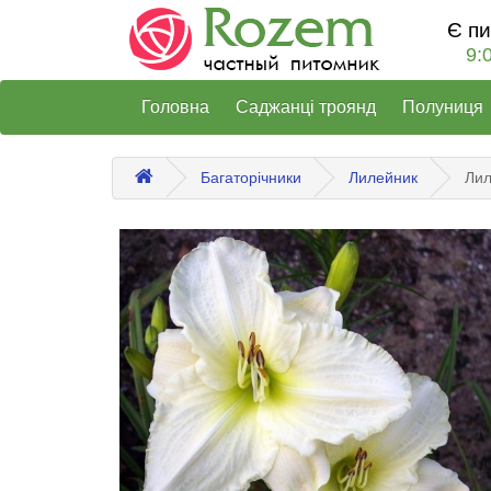
Є п
9:
Головна
Саджанці троянд
Полуниця
Багаторічники
Лилейник
Лил