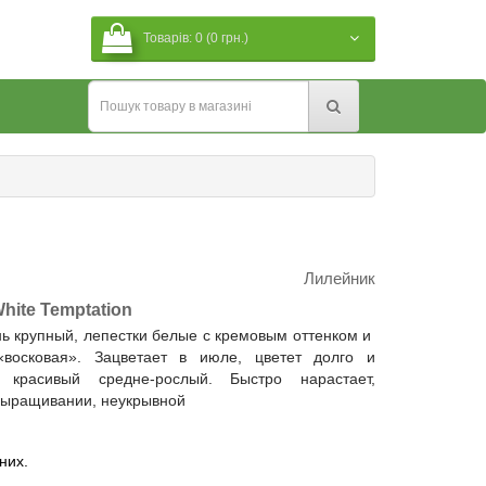
Товарів: 0 (0 грн.)
Лилейник
hite Temptation
нь крупный, лепестки белые с кремовым оттенком и
«восковая». Зацветает в июле, цветет долго и
 красивый средне-рослый. Быстро нарастает,
 выращивании, неукрывной
них.