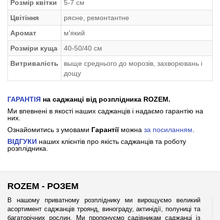
Розмір квітки
5-7 см
Цвітіння
рясне, ремонтантне
Аромат
м'який
Розміри куща
40-50/40 см
Витривалість
выще среднього до морозів, захворювань і
дощу
ГАРАНТІЯ
на саджанці від розплідника ROZEM.
Ми впевнені в якості наших саджанців і надаємо гарантію на
них.
Ознайомитись з умовами
Гарантії
можна
за посиланням
.
ВІДГУКИ
наших клієнтів про якість саджанців та роботу
розплідника.
ROZEM - РОЗЕМ
В нашому приватному розпліднику ми вирощуємо великий
асортимент саджанців троянд, винограду, актинідії, полуниці та
багаторічних рослин. Ми пропонуємо садівникам саджанці із