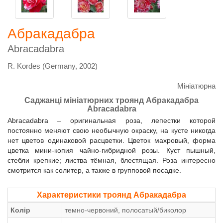
Абракадабра
Abracadabra
R. Kordes (Germany, 2002)
Мініатюрна
Саджанці мініатюрних троянд Абракадабра
Abracadabra
Abracadabra – оригинальная роза, лепестки которой
постоянно меняют свою необычную окраску, на кусте никогда
нет цветов одинаковой расцветки. Цветок махровый, форма
цветка мини-копия чайно-гибридной розы. Куст пышный,
стебли крепкие; листва тёмная, блестящая. Роза интересно
смотрится как солитер, а также в групповой посадке.
Характеристики троянд Абракадабра
Колір
темно-червоний, полосатый/биколор