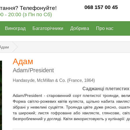
068 157 00 45
итання? Телефонуйте!
00 - 20:00 (з Пн по Сб)
Виноград
Багаторічники
Добрива
Про нас
Адам
Адам
Adam/President
Handasyde, McMillan & Co. (France, 1864)
Саджанці плетистих
Adam/President - старовинний сорт плетистої троянди, вели
Форма світло-рожевих квітів куляста, щільно набита хвиля
зібрані у невеликі суцвіття. Троянда цвіте дуже рясно, ошат
та широкий; листя гофроване або хвилясте, глянсове, світ
безпроблемний у догляді. Квіти використовують у кулінарії: д