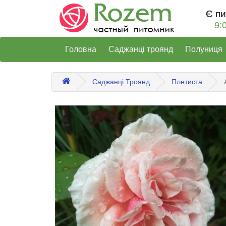
Є п
9:
Головна
Саджанці троянд
Полуниця
Саджанці Троянд
Плетиста