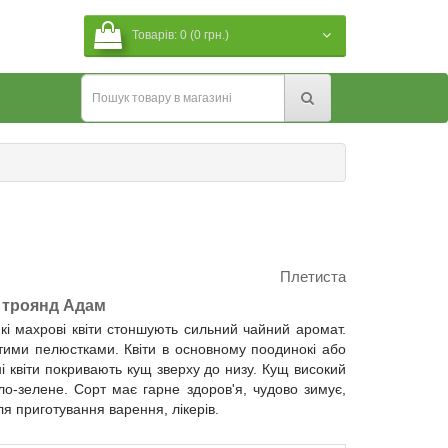
Товарів: 0 (0 грн.)
Плетиста
 троянд Адам
кі махрові квіти стоншують сильний чайний аромат.
стими пелюстками. Квіти в основному поодинокі або
ні квіти покривають кущ зверху до низу. Кущ високий
ло-зелене. Сорт має гарне здоров'я, чудово зимує,
ля приготування варення, лікерів.