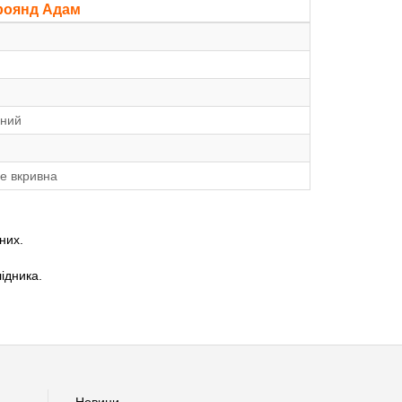
роянд Адам
йний
не вкривна
них.
лідника.