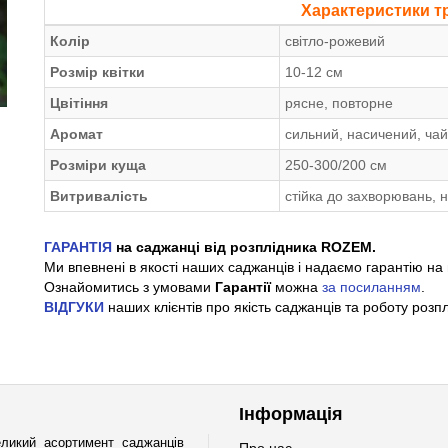
Характеристики т
Колір
світло-рожевий
Розмір квітки
10-12 см
Цвітіння
рясне, повторне
Аромат
сильний, насичений, ча
Розміри куща
250-300/200 см
Витривалість
стійка до захворювань, 
ГАРАНТІЯ
на саджанці від розплідника ROZEM.
Ми впевнені в якості наших саджанців і надаємо гарантію на 
Ознайомитись з умовами
Гарантії
можна
за посиланням
.
ВІДГУКИ
наших клієнтів про якість саджанців та роботу розп
Інформація
ликий асортимент саджанців