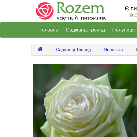
Є п
9:
Головна
Саджанці троянд
Полуниця
Саджанці Троянд
Японська