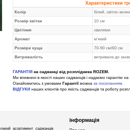
Характеристики тр
Колір
білий, світло-зеле
Розмір квітки
10 см
Цвітіння
хвилями
Аромат
м'який
Розміри куща
70-90 см/60 см
Витривалість
витривала до зах
ГАРАНТІЯ
на саджанці від розплідника ROZEM.
Ми впевнені в якості наших саджанців і надаємо гарантію на 
Ознайомитись з умовами
Гарантії
можна
за посиланням
.
ВІДГУКИ
наших клієнтів про якість саджанців та роботу розп
Інформація
ликий асортимент саджанців