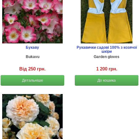
Букаву
Рукавички садові 100% з козячої
шкіри
Bukavu
Garden gloves
Від 250 грн.
1 200 грн.
Детальніше
До кошика