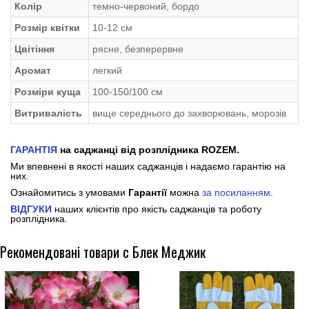
Колір
темно-червоний, бордо
Розмір квітки
10-12 см
Цвітіння
рясне, безперервне
Аромат
легкий
Розміри куща
100-150/100 см
Витривалість
вище середнього до захворювань, морозів
ГАРАНТІЯ
на саджанці від розплідника ROZEM.
Ми впевнені в якості наших саджанців і надаємо гарантію на
них.
Ознайомитись з умовами
Гарантії
можна
за посиланням
.
ВІДГУКИ
наших клієнтів про якість саджанців та роботу
розплідника.
Рекомендовані товари с Блек Меджик