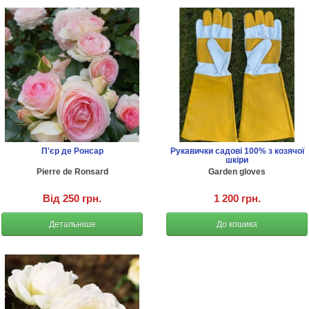
П'єр де Ронсар
Рукавички садові 100% з козячої
шкіри
Pierre de Ronsard
Garden gloves
Від 250 грн.
1 200 грн.
Детальніше
До кошика