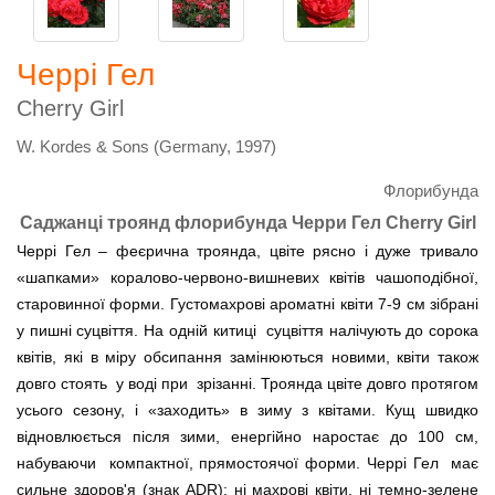
Черрі Гел
Cherry Girl
W. Kordes & Sons (Germany, 1997)
Флорибунда
Саджанці троянд флорибунда Черри Гел Cherry Girl
Черрі Гел – феєрична троянда, цвіте рясно і дуже тривало
«шапками» коралово-червоно-вишневих квітів чашоподібної,
старовинної форми. Густомахрові ароматні квіти 7-9 см зібрані
у пишні суцвіття. На одній китиці суцвіття налічують до сорока
квітів, які в міру обсипання замінюються новими, квіти також
довго стоять у воді при зрізанні. Троянда цвіте довго протягом
усього сезону, і «заходить» в зиму з квітами. Кущ швидко
відновлюється після зими, енергійно наростає до 100 см,
набуваючи компактної, прямостоячої форми. Черрі Гел має
сильне здоров'я (знак ADR): ні махрові квіти, ні темно-зелене