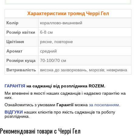
Характеристики троянд Черрі Гел
Колір
кораллово-вишневий
Розмір квітки
6-8 см
Цвітіння
рясне, повторне
Аромат
средний
Розміри куща
70-100/70 см
Витривалість
висока до захворювань, морозів; невкривна
ГАРАНТІЯ
на саджанці від розплідника ROZEM.
Ми впевнені в якості наших саджанців і надаємо гарантію на
них.
Ознайомитись з умовами
Гарантії
можна
за посиланням
.
ВІДГУКИ
наших клієнтів про якість саджанців та роботу
розплідника.
Рекомендовані товари с Черрі Гел