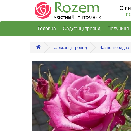
Є п
9:
Головна
Саджанці троянд
Полуниця
Саджанці Троянд
Чайно-гібридна