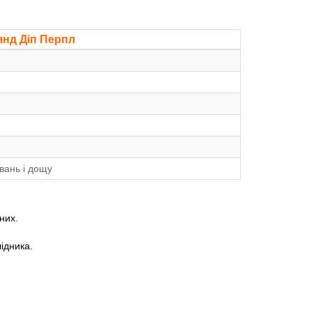
янд Діп Перпл
вань і дощу
них.
лідника.