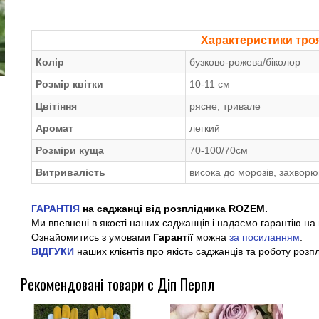
Характеристики тро
Колір
бузково-рожева/біколор
Розмір квітки
10-11 см
Цвітіння
рясне, тривале
Аромат
легкий
Розміри куща
70-100/70см
Витривалість
висока до морозів, захворю
ГАРАНТІЯ
на саджанці від розплідника ROZEM.
Ми впевнені в якості наших саджанців і надаємо гарантію на 
Ознайомитись з умовами
Гарантії
можна
за посиланням
.
ВІДГУКИ
наших клієнтів про якість саджанців та роботу розп
Рекомендовані товари с Діп Перпл