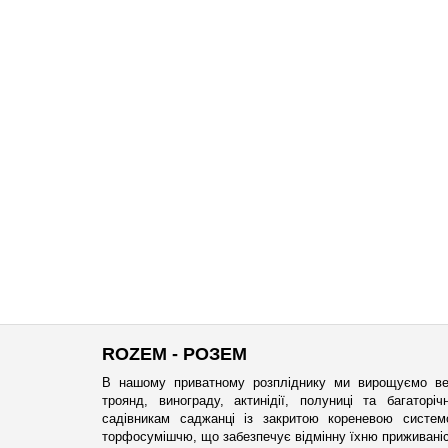
ROZEM - РОЗЕМ
В нашому приватному розпліднику ми вирощуємо ве
троянд, винограду, актинідії, полуниці та багатор
садівникам саджанці із закритою кореневою систе
торфосумішчю, що забезпечує відмінну їхню приживаніст