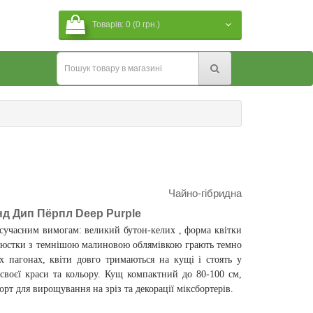
Товарів: 0 (0 грн.)
Чайно-гібридна
нд Дип Пёрпл Deep Purple
сучасним вимогам: великий бутон-келих , форма квітки
пелюстки з темнішою малиновою облямівкою грають темно
 пагонах, квіти довго тримаються на кущі і стоять у
своєї краси та кольору. Кущ компактний до 80-100 см,
рт для вирощування на зріз та декорації міксбортерів.