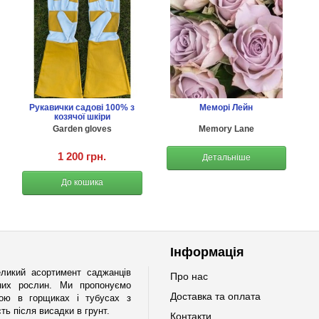
Рукавички садові 100% з
Меморі Лейн
козячої шкіри
Garden gloves
Memory Lane
1 200 грн.
Детальніше
До кошика
Інформація
ликий асортимент саджанців
Про нас
ічних рослин. Ми пропонуємо
Доставка та оплата
мою в горщиках і тубусах з
ь після висадки в грунт.
Контакти