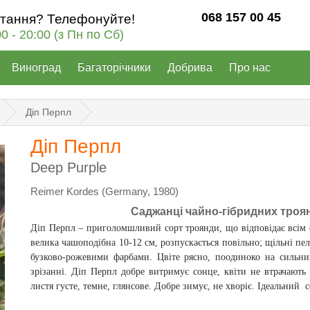
068 157 00 45
итання? Телефонуйте!
00 - 20:00 (з Пн по Сб)
Виноград
Багаторічники
Добрива
Про нас
Діп Перпл
Діп Перпл
Deep Purple
Reimer Kordes (Germany, 1980)
Саджанці чайно-гібридних троя
Діп Перпл – приголомшливий сорт троянди, що відповідає всім 
велика чашоподібна 10-12 см, розпускається повільно; щільні 
бузково-рожевими фарбами. Цвіте рясно, поодиноко на сильних
зрізанні.
Діп Перпл добре витримує сонце, квіти не втрачають 
листя густе, темне, глянсове. Добре зимує, не хворіє.
Ідеальний со