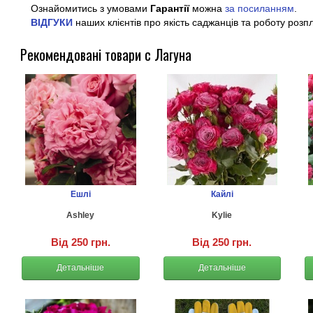
Ознайомитись з умовами
Гарантії
можна
за посиланням
.
ВІДГУКИ
наших клієнтів про якість саджанців та роботу розп
Рекомендовані товари с Лагуна
Ешлі
Кайлі
Ashley
Kylie
Від 250 грн.
Від 250 грн.
Детальніше
Детальніше