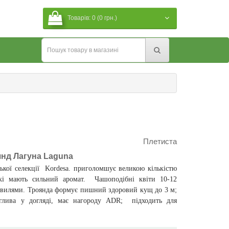
Товарів: 0 (0 грн.)
Плетиста
янд Лагуна Laguna
ької селекції
Kordes
а. приголомшує великою кількістю
які мають сильний аромат.
Чашоподібні квіти 10-
12
;
, хвилями. Троянда формує пишний здоровий кущ до
3 м
аглива у догляді, має нагороду ADR; підходить для