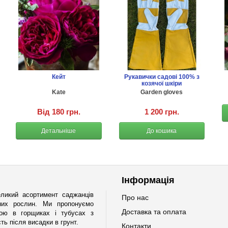
Кейт
Рукавички садові 100% з
козячої шкіри
Kate
Garden gloves
Від 180 грн.
1 200 грн.
Детальніше
До кошика
Інформація
ликий асортимент саджанців
Про нас
ічних рослин. Ми пропонуємо
Доставка та оплата
мою в горщиках і тубусах з
ь після висадки в грунт.
Контакти