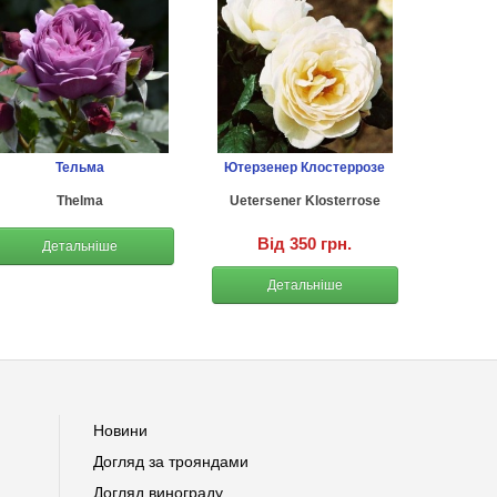
Тельма
Ютерзенер Клостеррозе
Thelma
Uetersener Klosterrose
Від 350 грн.
Детальніше
Детальніше
Новини
Догляд за трояндами
Догляд винограду