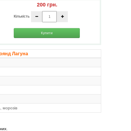
200 грн.
Кількість
Купити
оянд Лагуна
, морозів
них.