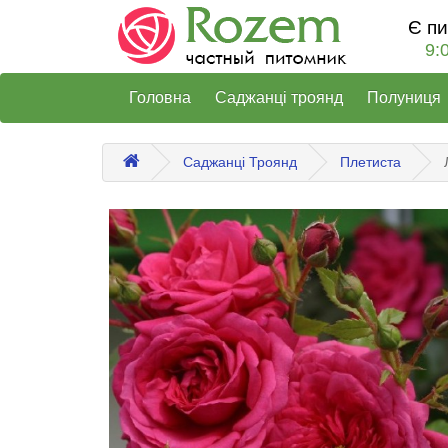
Є п
9:
Головна
Саджанці троянд
Полуниця
Саджанці Троянд
Плетиста