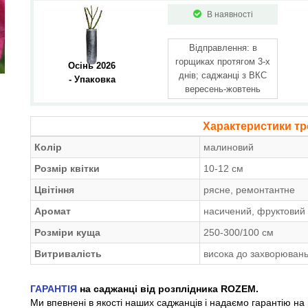
В наявності
Відправлення: в
горщиках протягом 3-х
Осінь 2026 
днів; саджанці з ВКС
- Упаковка
вересень-жовтень
Характеристики тр
Колір
малиновий
Розмір квітки
10-12 см
Цвітіння
рясне, ремонтантне
Аромат
насичений, фруктовий
Розміри куща
250-300/100 см
Витривалість
висока до захворювань
ГАРАНТІЯ
на саджанці від розплідника ROZEM.
Ми впевнені в якості наших саджанців і надаємо гарантію на 