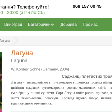
068 157 00 45
итання? Телефонуйте!
00 - 20:00 (з Пн по Сб)
Виноград
Багаторічники
Добрива
Про нас
Лагуна
Лагуна
Laguna
W. Kordes' Söhne (Germany, 2004)
Саджанці плетистих тро
Лагуна -
великоквіткова , густомахрова плетиста троянда німец
цвітіння яскравих густомахрових рожево-малинових квітів, 
см
зібрані у пишні суцвіття. Сорт Лагуна цвіте рясно, привало
листя темно-зелене, блискуче. Троянда чудово зимує, невиб
вертикального озеленення.