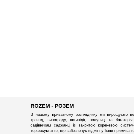
ROZEM - РОЗЕМ
В нашому приватному розпліднику ми вирощуємо ве
троянд, винограду, актинідії, полуниці та багатор
садівникам саджанці із закритою кореневою систе
торфосумішчю, що забезпечує відмінну їхню приживаніст