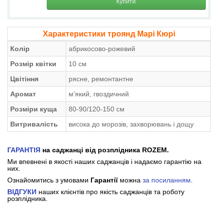
Купити
Характеристики троянд Марі Кюрі
Колір
абрикосово-рожевий
Розмір квітки
10 см
Цвітіння
рясне, ремонтантне
Аромат
м'який, гвоздичний
Розміри куща
80-90/120-150 см
Витривалість
висока до морозів, захворювань і дощу
ГАРАНТІЯ
на саджанці від розплідника ROZEM.
Ми впевнені в якості наших саджанців і надаємо гарантію на
них.
Ознайомитись з умовами
Гарантії
можна
за посиланням
.
ВІДГУКИ
наших клієнтів про якість саджанців та роботу
розплідника.