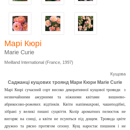
Марі Кюрі
Marie Curie
Meilland International (France, 1997)
Кущова
Саджанці кущових троянд Мари Кюри Marie Curie
Марі Кюрі сучасний сорт високо декоративної кущової троянди з
незвичайними ажурними та ніжними квітами вишнево-
абрикосово-рожевих відтінків. Квіти напівмахрові, чашеподібні,
зібрані у великі пишні суцвіття. Колір ароматних пелюсток не
вигоряє на сонці, а квіти не псуються під дощем. Троянда цвіте
дружно та рясно протягом сезону. Кущ наростає пишним і не