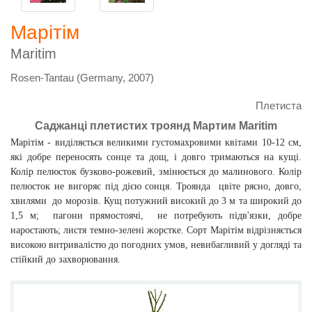
Марітім
Maritim
Rosen-Tantau (Germany, 2007)
Плетиста
Саджанці плетистих троянд Мартим Maritim
Марітім - виділяється великими густомахровими квітами 10-12 см,
які добре переносять сонце та дощ, і довго тримаються на кущі.
Колір пелюсток бузково-рожевий, змінюється до малинового. Колір
пелюсток не вигоряє під дією сонця. Троянда цвіте рясно, довго,
хвилями до морозів. Кущ потужний високий до 3 м та широкий до
1,5 м; пагони прямостоячі, не потребують підв'язки, добре
наростають; листя темно-зелені жорстке. Сорт Марітім відрізняється
високою витривалістю до погодних умов, невибагливий у догляді та
стійкий до захворювання.