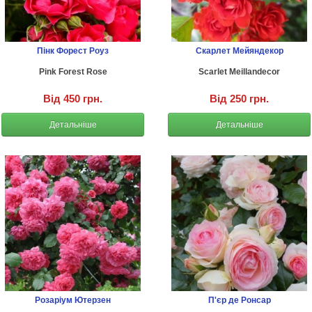
Пінк Форест Роуз
Скарлет Мейяндекор
Pink Forest Rose
Scarlet Meillandecor
Від 450 грн.
Від 250 грн.
Детальніше
Детальніше
Розаріум Ютерзен
П'єр де Ронсар