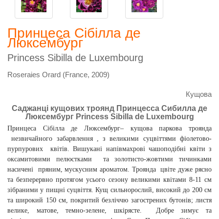
Принцеса Сібілла де
Люксембург
Princess Sibilla de Luxembourg
Roseraies Orard (France, 2009)
Кущова
Саджанці кущових троянд Принцесса Сибилла де
Люксембург Princess Sibilla de Luxembourg
Принцеса Сібілла де Люксембург– кущова паркова троянда
незвичайного забарвлення , з великими суцвіттями фіолетово-
пурпурових
квітів. Вишукані напівмахрові чашоподібні квіти з
оксамитовими пелюстками
та золотисто-жовтими тичинками
насичені
пряним, мускусним ароматом. Троянда
цвіте дуже рясно
та безперервно протягом усього сезону великими квітами 8-11 см
зібраними у пищні суцвіття. Кущ сильнорослий, високий до 200 см
та широкий 150 см, покритий безліччю загострених бутонів; листя
велике, матове, темно-зелене, шкірясте.
Добре зимує та