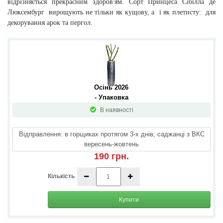
відрізняється прекрасним здоров'ям. Сорт
Принцеса Сібілла де
Люксембург
вирощують не тільки як кущову, а
і як плетисту:
для
декорування арок та пергол.
Осінь 2026 
- Упаковка
В наявності
Відправлення: в горщиках протягом 3-х днів; саджанці з ВКС
вересень-жовтень
190 грн.
Кількість
Купити