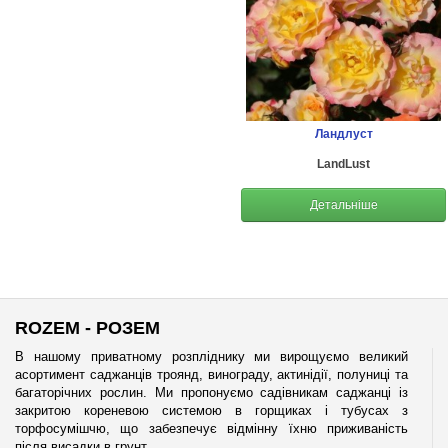
Ландлуст
LandLust
Детальніше
ROZEM - РОЗЕМ
В нашому приватному розпліднику ми вирощуємо великий
асортимент саджанців троянд, винограду, актинідії, полуниці та
багаторічних рослин. Ми пропонуємо садівникам саджанці із
закритою кореневою системою в горщиках і тубусах з
торфосумішчю, що забезпечує відмінну їхню приживаність
після висадки в грунт.