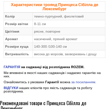
Характеристики троянд Принцеса Сібілла де
Люксембург
Колір
темно-пурпурний, фиолетовий
Розмір квітки
8-11 см
Цвітіння
рясне, повторне
Аромат
насичений, пряний аромат
Розміри куща
140-300 /100-140 см
Витривалість
висока до морозів, захворювань і дощу
ГАРАНТІЯ
на саджанці від розплідника ROZEM.
Ми впевнені в якості наших саджанців і надаємо гарантію на
них.
Ознайомитись з умовами
Гарантії
можна
за посиланням
.
ВІДГУКИ
наших клієнтів про якість саджанців та роботу
розплідника.
Рекомендовані товари с Принцеса Сібілла де
Люксембург