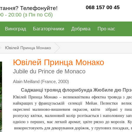
068 157 00 45
итання? Телефонуйте!
00 - 20:00 (з Пн по Сб)
Виноград
Багаторічники
Добрива
Про нас
Ювілей Принца Монако
Ювілей Принца Монако
Jubile du Prince de Monaco
Alain Meilland (France, 2000)
Саджанці троянд флорибунда Жюбиле дю Прэнс
Ювілей Принца Монако – великоквіткова ефектна троянда з дво
найкращих у французьській селекції Мейан. Пелюстки велики
окреслені малиново-вишневим окрасом, квіти зібрані у пиш
розпуску квітки, малиновий колір розтікається і наполовину з
однією з перших, має легкий аромат, цвіте рясно до морозів. К
використовують для декорування доріжок, у групових посадках, 