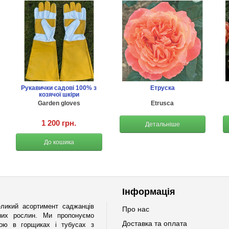
Рукавички садові 100% з
Етруска
козячої шкіри
Garden gloves
Etrusca
1 200 грн.
Детальніше
До кошика
Інформація
ликий асортимент саджанців
Про нас
ічних рослин. Ми пропонуємо
Доставка та оплата
мою в горщиках і тубусах з