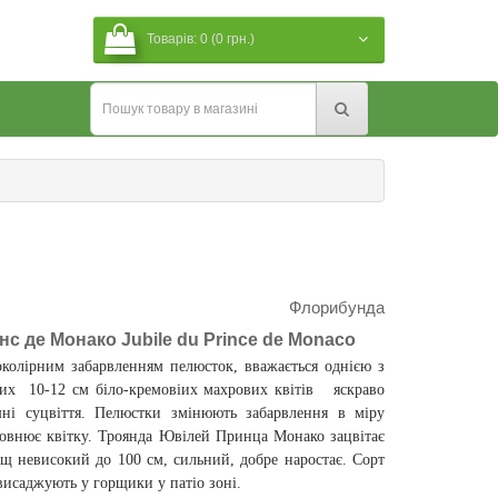
Товарів: 0 (0 грн.)
Флорибунда
 де Монако Jubile du Prince de Monaco
колірним забарвленням пелюсток, вважається однією з
х 10-12 см біло-кремовіих махрових квітів яскраво
ні суцвіття. Пелюстки змінюють забарвлення в міру
аповнює квітку. Троянда Ювілей Принца Монако зацвітає
ущ невисокий до 100 см, сильний, добре наростає. Сорт
висаджують у горщики у патіо зоні.