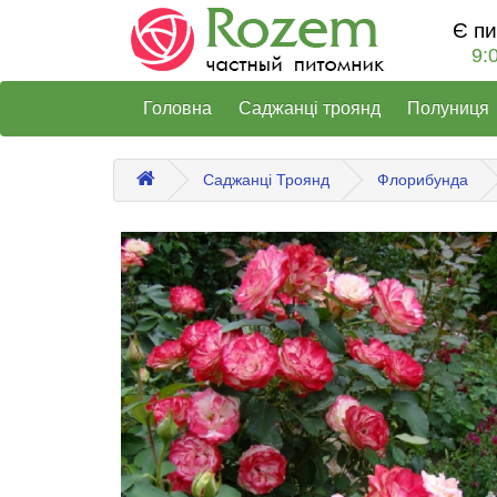
Є п
9:
Головна
Саджанці троянд
Полуниця
Саджанці Троянд
Флорибунда