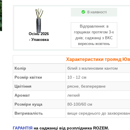
В наявності
Відправлення: в
горщиках протягом 3-х
Осінь 2026 
днів; саджанці з ВКС
- Упаковка
вересень-жовтень
Характеристики троянд Юв
Колір
білий з малиновим кантом
Розмір квітки
10 - 12 см
Цвітіння
рясне, безперервне
Аромат
легкий
Розміри куща
80-100/60 см
Витривалість
вище середнього до захворювань
ГАРАНТІЯ
на саджанці від розплідника ROZEM.