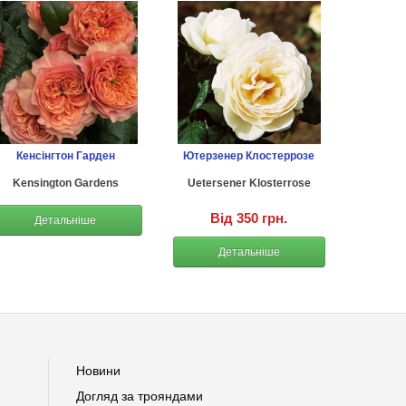
Кенсінгтон Гарден
Ютерзенер Клостеррозе
Kensington Gardens
Uetersener Klosterrose
Від 350 грн.
Детальніше
Детальніше
Новини
Догляд за трояндами