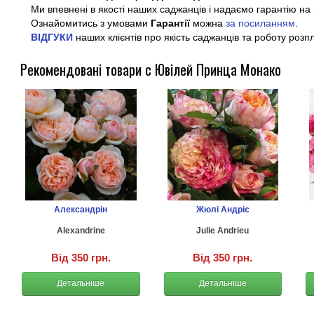
Ми впевнені в якості наших саджанців і надаємо гарантію на 
Ознайомитись з умовами
Гарантії
можна
за посиланням
.
ВІДГУКИ
наших клієнтів про якість саджанців та роботу розп
Рекомендовані товари с Ювілей Принца Монако
Александрін
Жюлі Андріє
Alexandrine
Julie Andrieu
Від 350 грн.
Від 350 грн.
Детальніше
Детальніше